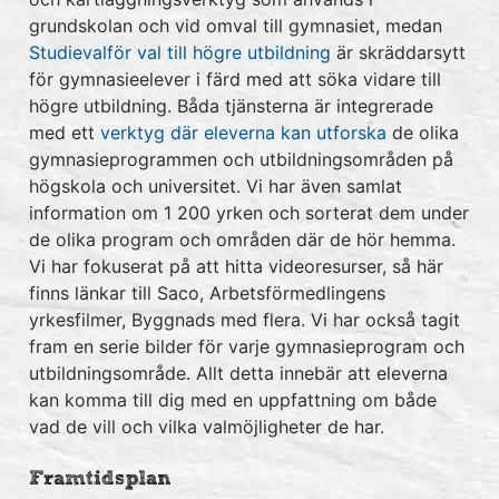
grundskolan och vid omval till gymnasiet, medan
Studievalför val till högre utbildning
är skräddarsytt
för gymnasieelever i färd med att söka vidare till
högre utbildning. Båda tjänsterna är integrerade
med ett
verktyg där eleverna kan utforska
de olika
gymnasieprogrammen och utbildningsområden på
högskola och universitet. Vi har även samlat
information om 1 200 yrken och sorterat dem under
de olika program och områden där de hör hemma.
Vi har fokuserat på att hitta videoresurser, så här
finns länkar till Saco, Arbetsförmedlingens
yrkesfilmer, Byggnads med flera. Vi har också tagit
fram en serie bilder för varje gymnasieprogram och
utbildningsområde. Allt detta innebär att eleverna
kan komma till dig med en uppfattning om både
vad de vill och vilka valmöjligheter de har.
Framtidsplan