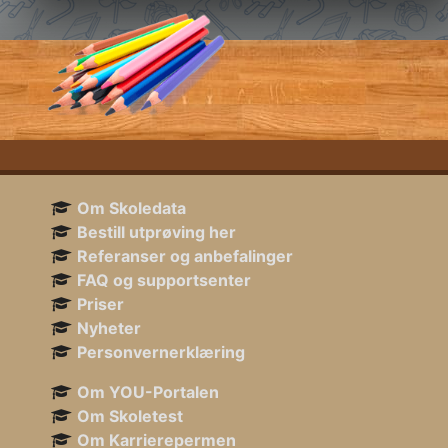
Om Skoledata
Bestill utprøving her
Referanser og anbefalinger
FAQ og supportsenter
Priser
Nyheter
Personvernerklæring
Om YOU-Portalen
Om Skoletest
Om Karrierepermen