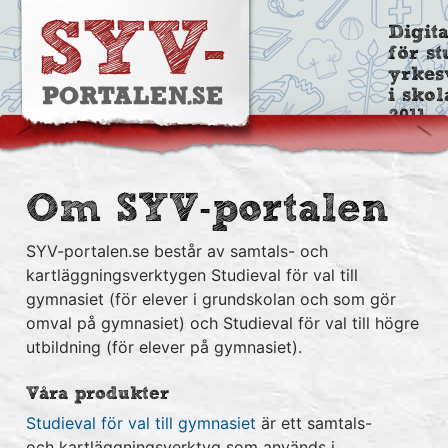
Digit
för st
yrkes
i sko
2011
Om SYV-portalen
SYV-portalen.se består av samtals- och
kartläggningsverktygen Studieval för val till
gymnasiet (för elever i grundskolan och som gör
omval på gymnasiet) och Studieval för val till högre
utbildning (för elever på gymnasiet).
Våra produkter
Studieval för val till gymnasiet
är ett samtals-
och kartläggningsverktyg som används i