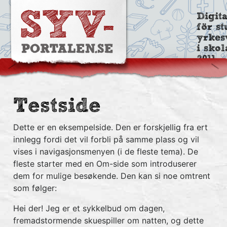
Digit
för st
yrkes
i sko
2011
Testside
Dette er en eksempelside. Den er forskjellig fra ert
innlegg fordi det vil forbli på samme plass og vil
vises i navigasjonsmenyen (i de fleste tema). De
fleste starter med en Om-side som introduserer
dem for mulige besøkende. Den kan si noe omtrent
som følger:
Hei der! Jeg er et sykkelbud om dagen,
fremadstormende skuespiller om natten, og dette