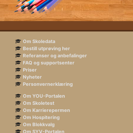
Om Skoledata
Bestill utprøving her
Referanser og anbefalinger
FAQ og supportsenter
Priser
Nyheter
Personvernerklæring
Om YOU-Portalen
Om Skoletest
Om Karrierepermen
Om Hospitering
Om Blokkvalg
Om SYV-Portalen